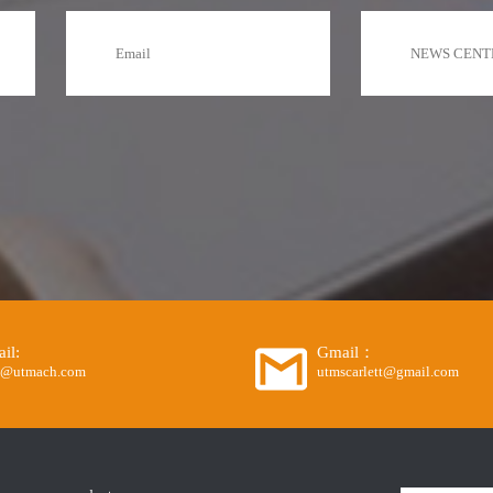
il:
Gmail：
o@utmach.com
utmscarlett@gmail.com