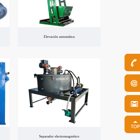
Elevación automática
Separador electromagnético