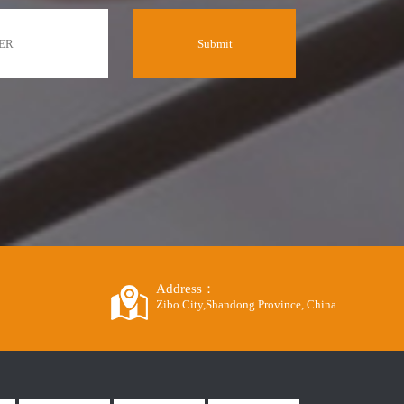
Address：
Zibo City,Shandong Province, China.