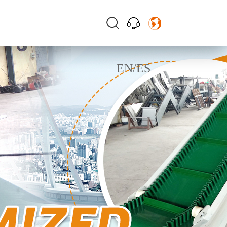
EN
/
ES