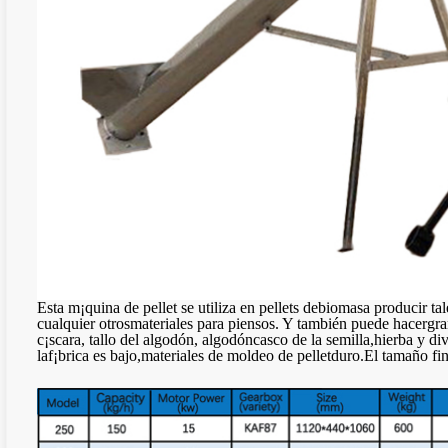
Esta m¡quina de pellet se utiliza en pellets debiomasa producir t
cualquier otrosmateriales para piensos. Y también puede hacergran
c¡scara, tallo del algodón, algodóncasco de la semilla,hierba y d
laf¡brica es bajo,materiales de moldeo de pelletduro.El tamaño fin