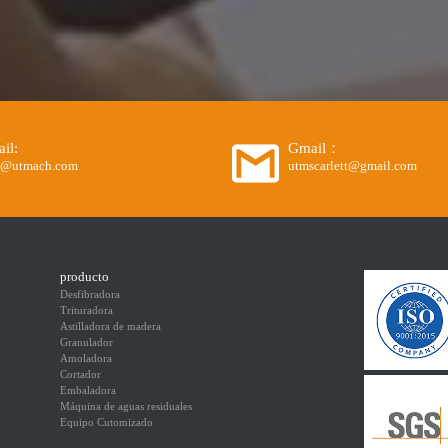
il:
Gmail：
o@utmach.com
utmscarlett@gmail.com
producto
Desfibradora
Trituradora
Astilladora de madera
Granulador
Amoladora
Cortador
Embaladora
Máquina de aguas residuales
Equipo Cutomizado