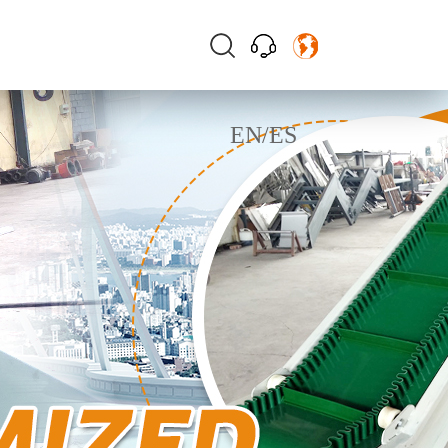
EN
/
ES